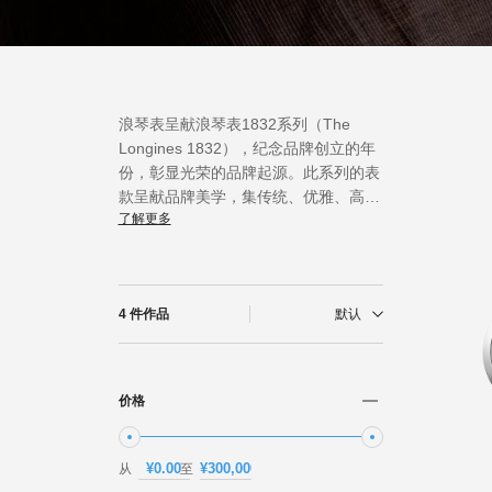
新闻
最新消息
浪琴表呈献浪琴表1832系列（The
Longines 1832），纪念品牌创立的年
份，彰显光荣的品牌起源。此系列的表
款呈献品牌美学，集传统、优雅、高性
了解更多
能于一身。浪琴表1832系列（The
Longines 1832）腕表搭载品牌的L592
或L888机芯，佩戴者可透过透明底盖
欣赏其运作。
4 件作品
默认
价格
从
至