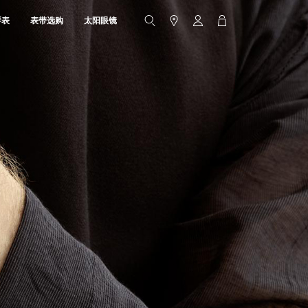
琴表
表带选购
太阳眼镜