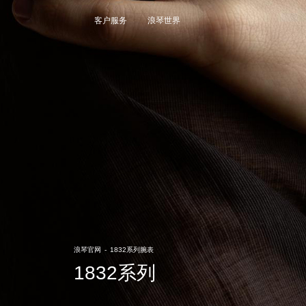
大使
客户服务
浪琴世界
赵丽颖
彭于晏
查看所有大使
运动与体育赛事
马术运动
高山滑雪
英联邦运动会
浪琴
浪琴官网
-
1832系列腕表
人力资源
1832系列
浪琴历史