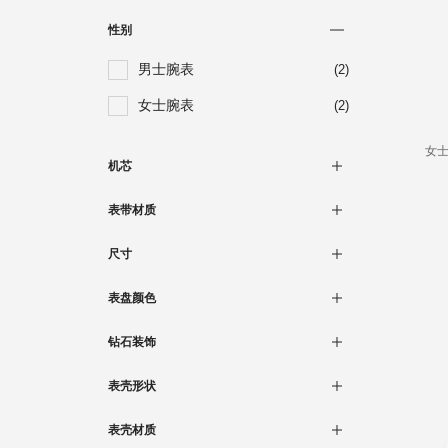
性别
男士腕表
(2)
女士腕表
(2)
女士
机芯
自动上链机械
(4)
表带材质
真皮
(4)
尺寸
少于30毫米
(2)
表盘颜色
大于40毫米
(2)
黑色
(2)
钻石装饰
珍珠母贝
(1)
有
(1)
表壳形状
白色
(1)
无
(3)
圆形
(4)
表壳材质