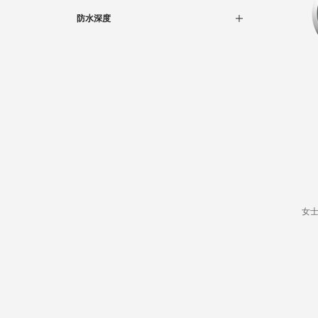
精钢
(4)
防水深度
3巴
(4)
女士