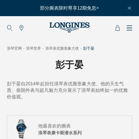
部分腕表限时尊享12期免息>
大使
赵丽颖
彭于晏
浪琴官网
-
浪琴世界
-
浪琴表优雅形象大使
-
彭于晏
查看所有大使
彭于晏
运动与体育
赛事
彭于晏自2014年起担任浪琴表优雅形象大使。他的天生气
马术运动
质、俊朗外表与超凡魅力充分展示了浪琴表始终如一的优雅
价值观。
高山滑雪
英联邦运动会
他最喜欢的腕表
浪琴
浪琴表康卡斯潜水系列
人力资源