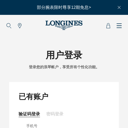
部分腕表限时尊享12期免息>
大使
赵丽颖
彭于晏
查看所有大使
用户登录
运动与体育
登录您的浪琴帐户，享受所有个性化功能。
赛事
马术运动
高山滑雪
已有账户
英联邦运动会
验证码登录
密码登录
浪琴
手机号
人力资源