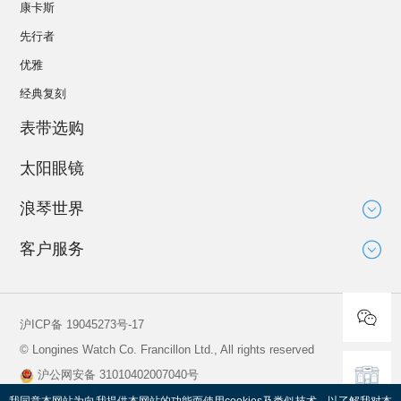
康卡斯
先行者
优雅
经典复刻
表带选购
太阳眼镜
浪琴世界
大使
客户服务
运动与体育赛事
技术知识
新闻
服务
沪ICP备 19045273号-17
全球保修
© Longines Watch Co. Francillon Ltd., All rights reserved
保养说明
沪公网安备 31010402007040号
寻找维修服务中心
查看营业执照