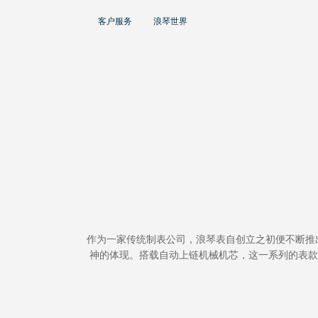
大使
客户服务
浪琴世界
赵丽颖
彭于晏
查看所有大使
运动与体育赛事
马术运动
高山滑雪
英联邦运动会
作为一家传统制表公司，浪琴表自创立之初便不断推出品质不
浪琴
神的体现。搭载自动上链机械机芯，这一系列的表款
人力资源
浪琴历史