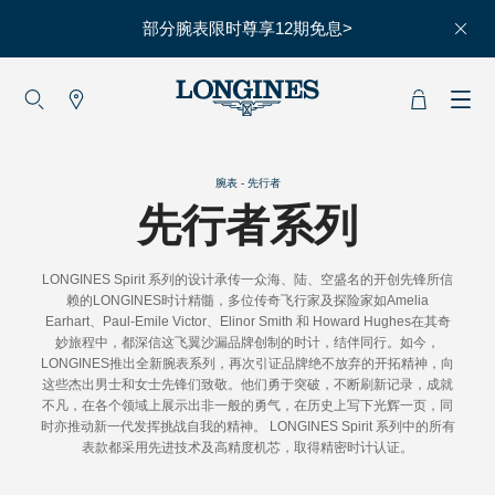
部分腕表限时尊享12期免息>
大使
赵丽颖
彭于晏
查看所有大使
腕表 - 先行者
先行者系列
运动与体育
赛事
LONGINES Spirit 系列的设计承传一众海、陆、空盛名的开创先锋所信
赖的LONGINES时计精髓，多位传奇飞行家及探险家如Amelia
马术运动
Earhart、Paul-Emile Victor、Elinor Smith 和 Howard Hughes在其奇
妙旅程中，都深信这飞翼沙漏品牌创制的时计，结伴同行。如今，
高山滑雪
LONGINES推出全新腕表系列，再次引证品牌绝不放弃的开拓精神，向
这些杰出男士和女士先锋们致敬。他们勇于突破，不断刷新记录，成就
英联邦运动会
不凡，在各个领域上展示出非一般的勇气，在历史上写下光辉一页，同
时亦推动新一代发挥挑战自我的精神。 LONGINES Spirit 系列中的所有
表款都采用先进技术及高精度机芯，取得精密时计认证。
浪琴
人力资源