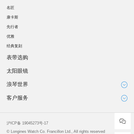
名匠
康卡斯
先行者
优雅
经典复刻
表带选购
太阳眼镜
浪琴世界
大使
客户服务
运动与体育赛事
技术知识
新闻
服务
沪ICP备 19045273号-17
全球保修
© Longines Watch Co. Francillon Ltd., All rights reserved