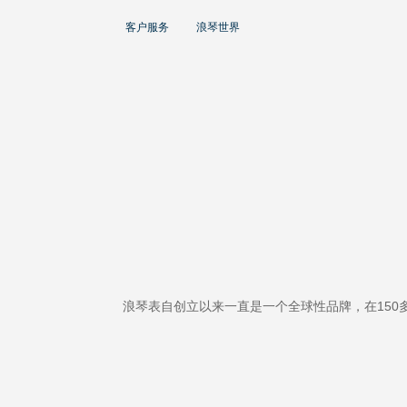
大使
客户服务
浪琴世界
赵丽颖
彭于晏
查看所有大使
运动与体育赛事
马术运动
高山滑雪
英联邦运动会
浪琴表自创立以来一直是一个全球性品牌，在15
浪琴
人力资源
浪琴历史