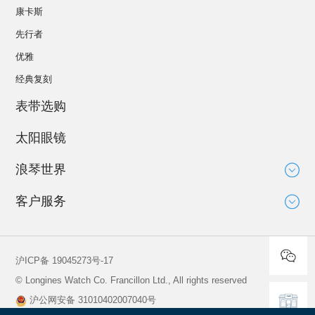
康卡斯
先行者
优雅
经典复刻
表带选购
太阳眼镜
浪琴世界
大使
客户服务
运动与体育赛事
技术知识
新闻
服务
沪ICP备 19045273号-17
全球保修
© Longines Watch Co. Francillon Ltd., All rights reserved
保养说明
沪公网安备 31010402007040号