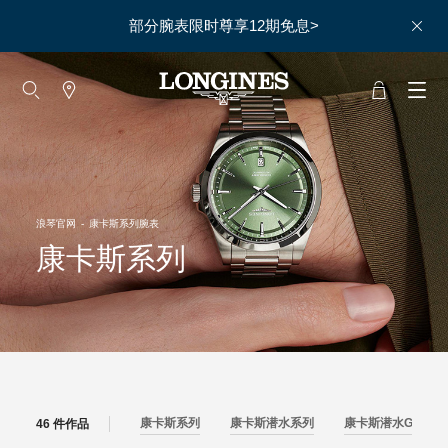
部分腕表限时尊享12期免息>
大使
赵丽颖
彭于晏
查看所有大使
浪琴官网
-
康卡斯系列腕表
运动与体育
赛事
康卡斯系列
马术运动
高山滑雪
英联邦运动会
浪琴
康卡斯系列
康卡斯潜水系列
康卡斯潜水GMT腕
46 件作品
人力资源