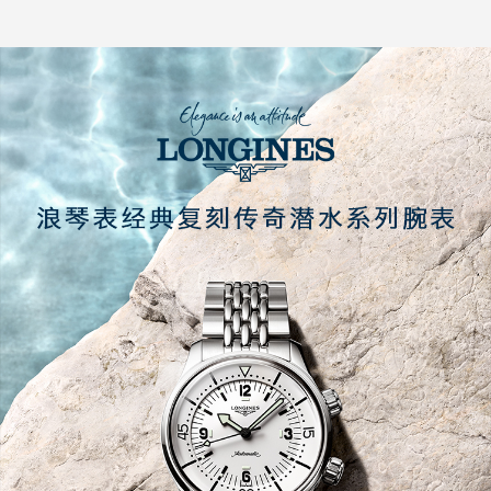
小时储存
材质
表扣
精钢
配备双重折叠式安全表扣
功能
机芯
和微调系统
时、分、秒。
L888