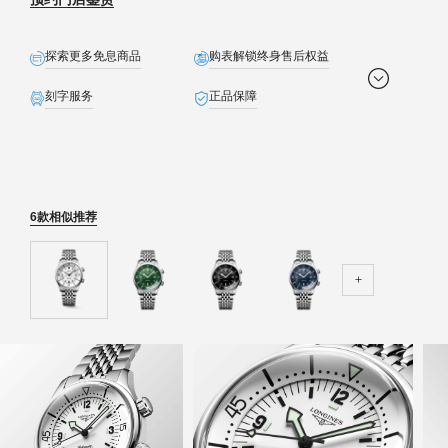
探索更多免息商品
购表解锁终身售后权益
刻字服务
正品保障
全球联保
免费配送
生日礼遇
定制贺卡
精美礼盒
免费截取表链
6款相似推荐
预约发货
退货无忧
石英表保内免费换电池