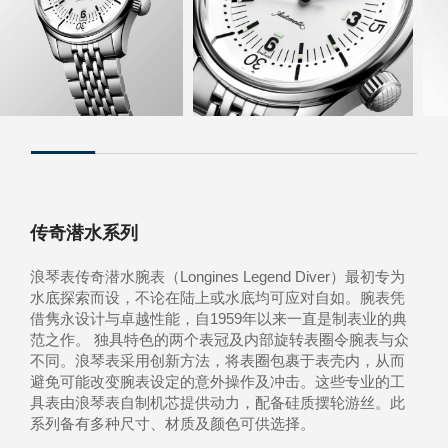
传奇潜水系列
浪琴表传奇潜水腕表（Longines Legend Diver）最初专为
水底探索而设，不论在陆上或水底均可应对自如。腕表凭
借隽永设计与卓越性能，自1959年以来一直是制表业的典
范之作。 独具特色的两个表冠及内部旋转表圈令腕表与众
不同。浪琴表采用创新方法，将表圈包裹于表壳内，从而
避免可能改变腕表设定的意外操作及冲击。这些专业的工
具表由浪琴表自制机芯提供动力，配备硅质摆轮游丝。此
系列备有多种尺寸、材质及颜色可供选择。