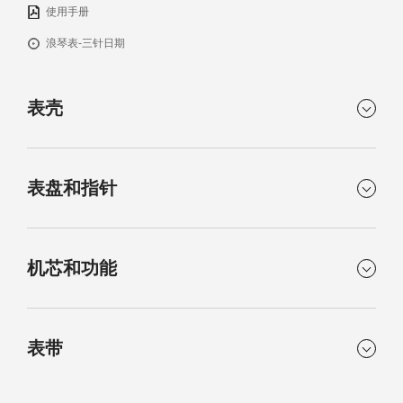
使用手册
浪琴表-三针日期
表壳
形状
材质
表盘和指针
圆形
精钢
表镜
表背
颜色
运行时标
抗磨损合成蓝宝石镜面，
旋入式
机芯和功能
白色哑光
漆绘阿拉伯数字和时标
两面带多层防反光涂层
指针
尺寸
防水性能
机芯类型
机芯
黑色指针
39.00 mm
防水深度30巴
表带
自动上链机械机芯
自动上链机械机芯，每小
时振动25，200次，设有单
表耳阔度
表壳厚度
晶硅摆轮游丝，提供约72
20 mm
12.70 mm