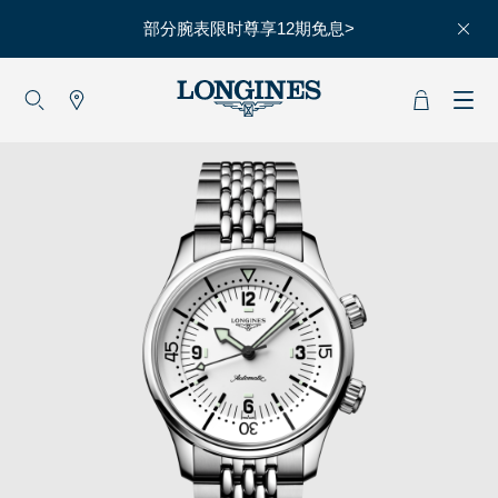
部分腕表限时尊享12期免息>
大使
赵丽颖
彭于晏
查看所有大使
运动与体育
赛事
马术运动
高山滑雪
英联邦运动会
浪琴
人力资源