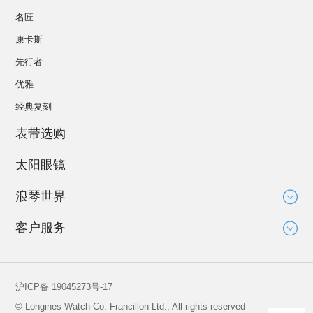
名匠
康卡斯
先行者
优雅
经典复刻
表带选购
太阳眼镜
浪琴世界
大使
客户服务
运动与体育赛事
技术知识
新闻
服务
沪ICP备 19045273号-17
全球保修
© Longines Watch Co. Francillon Ltd., All rights reserved