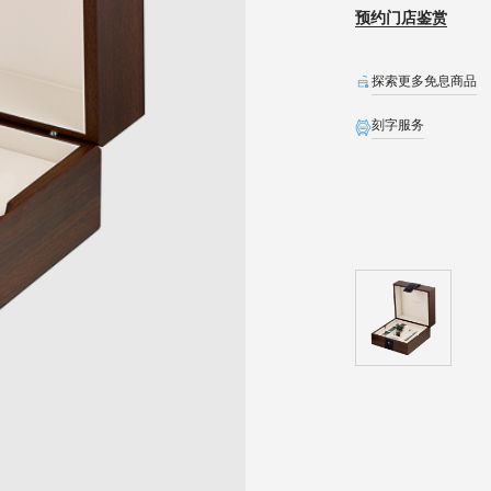
预约门店鉴赏
探索更多免息商品
刻字服务
全球联保
生日礼遇
精美礼盒
预约发货
石英表保内免费换电