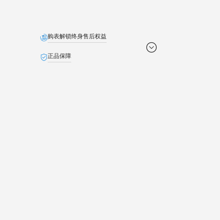
购表解锁终身售后权益
正品保障
免费配送
定制贺卡
免费截取表链
退货无忧
池