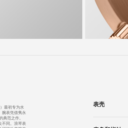
表壳
ver）最初专为水
。腕表凭借隽永
业的典范之作。
众不同。浪琴表
形状