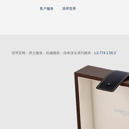
大使
客户服务
浪琴世界
赵丽颖
彭于晏
查看所有大使
运动与体育赛事
浪琴官网 -
男士腕表 -
机械腕表 -
传奇潜水系列腕表 -
L3.774.1.50.2
马术运动
高山滑雪
英联邦运动会
浪琴
人力资源
浪琴历史