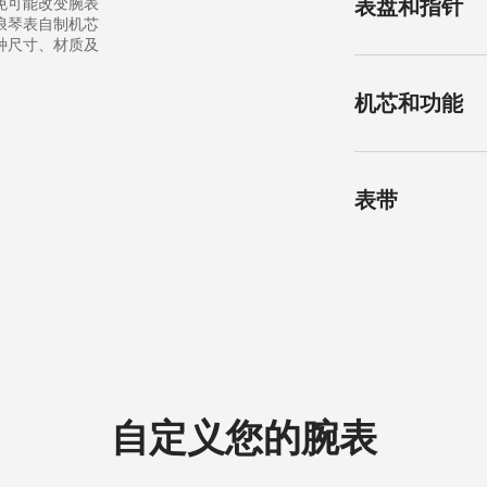
免可能改变腕表
表盘和指针
圆形
浪琴表自制机芯
种尺寸、材质及
表镜
抗磨损合成蓝宝石
颜色
机芯和功能
层防反光涂层
绿色
尺寸
指针
42.00 mm
粉色指针
机芯类型
表带
自动上链机械机芯
表耳阔度
22 mm
材质
功能
皮表带
时、分、秒。
表扣
表扣
自定义您的腕表