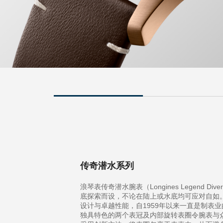
传奇潜水系列
浪琴表传奇潜水腕表（Longines Legend Di
底探索而设，不论在陆上或水底均可应对自如
设计与卓越性能，自1959年以来一直是制表
独具特色的两个表冠及内部旋转表圈令腕表与