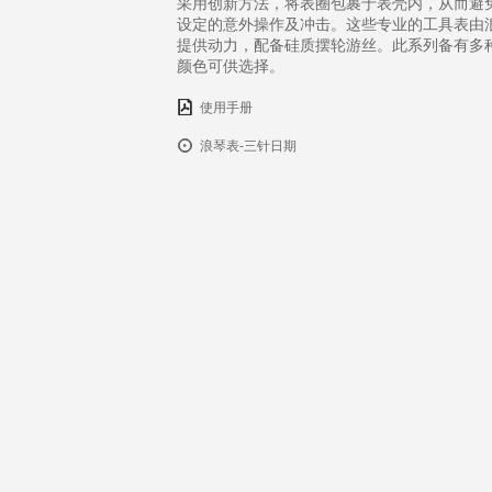
采用创新方法，将表圈包裹于表壳内，从而避
设定的意外操作及冲击。这些专业的工具表由
提供动力，配备硅质摆轮游丝。此系列备有多
颜色可供选择。
使用手册
浪琴表-三针日期