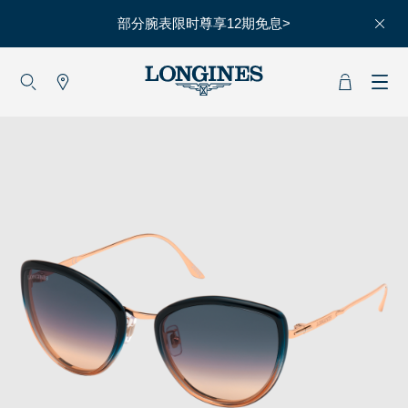
部分腕表限时尊享12期免息>
大使
赵丽颖
彭于晏
查看所有大使
运动与体育
赛事
马术运动
高山滑雪
英联邦运动会
浪琴
人力资源