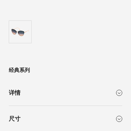
生日礼遇
定制贺卡
精美礼盒
免费截取表链
预约发货
退货无忧
石英表保内免费换电池
经典系列
详情
类别
说明
尺寸
经典
蓝色镜框蓝色镜片太阳眼
镜