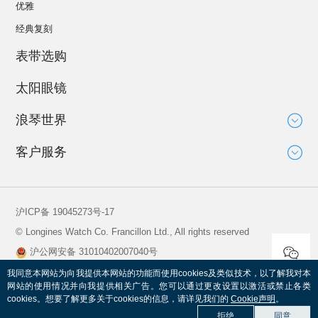
优雅
经典复刻
表带选购
太阳眼镜
浪琴世界
大使
客户服务
运动与体育赛事
技术知识
新闻
服务
沪ICP备 19045273号-17
全球保修
© Longines Watch Co. Francillon Ltd., All rights reserved
保养说明
沪公网安备 31010402007040号
寻找维修服务中心
查看营业执照
我同意本网站为向我提供本网站的功能而使用cookies及类似技术，以了解我对本
网站的使用情况并向我提供相关广告。您可以通过更改设置以激活或禁止各类
cookies。想要了解更多关于cookies的信息，请详见我们的
Cookie声明
。
到货提醒
法律条款
拒绝
同意