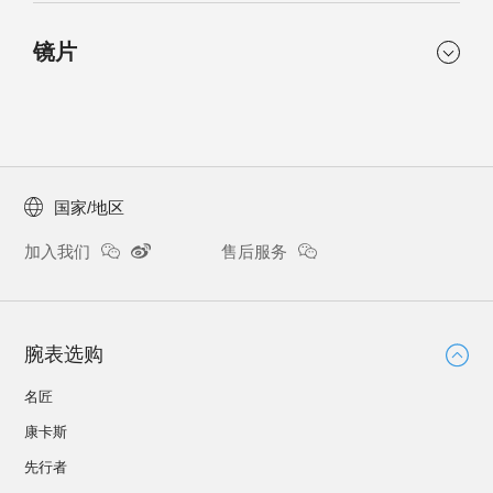
镜片尺寸
镜脚尺寸
镜框和镜脚
形状
镜片
56 mm
135 mm
亮面玫瑰金和亮面钯金镜
猫眼形
框，亮面玫瑰金和亮面钯
金镜脚
鼻梁尺寸
说明
镜片筛选类别
21 mm
性别
Zeiss蓝色渐变粉红色镜片
中间
女士
国家/地区
100% UV抗反射
偏光
是
否
加入我们
售后服务
腕表选购
名匠
康卡斯
先行者