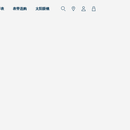
琴表
表带选购
太阳眼镜