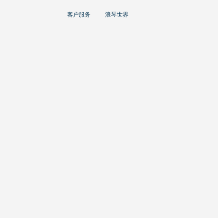
大使
客户服务
浪琴世界
赵丽颖
彭于晏
查看所有大使
运动与体育赛事
马术运动
高山滑雪
英联邦运动会
浪琴
人力资源
浪琴历史