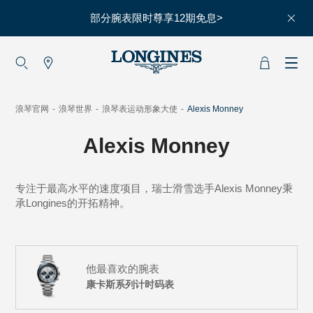
部分腕表限时尊享12期免息>
大使
赵丽颖
彭于晏
浪琴官网
-
浪琴世界
-
浪琴表运动形象大使
-
Alexis Monney
查看所有大使
Alexis Monney
运动与体育
赛事
专注于最高水平的速度项目，瑞士滑雪选手Alexis Monney秉
马术运动
承Longines的开拓精神。
高山滑雪
英联邦运动会
他最喜欢的腕表
康卡斯系列计时码表
浪琴
人力资源