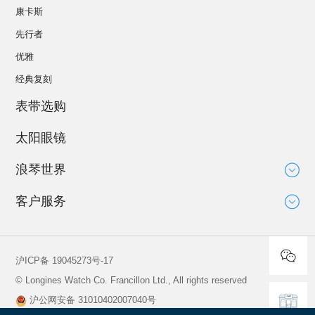
康卡斯
先行者
优雅
经典复刻
表带选购
太阳眼镜
浪琴世界
大使
客户服务
运动与体育赛事
技术知识
新闻
服务
沪ICP备 19045273号-17
全球保修
© Longines Watch Co. Francillon Ltd., All rights reserved
保养说明
沪公网安备 31010402007040号