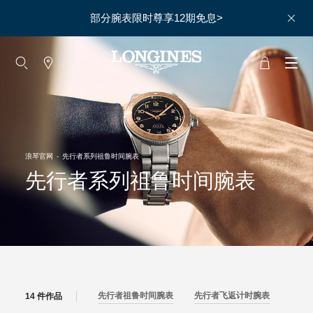
部分腕表限时尊享12期免息>
大使
赵丽颖
彭于晏
查看所有大使
浪琴官网
-
先行者系列祖鲁时间腕表
运动与体育
赛事
先行者系列祖鲁时间腕表
马术运动
高山滑雪
英联邦运动会
浪琴
先行者祖鲁时间腕表
先行者飞返计时腕表
先行
14 件作品
人力资源