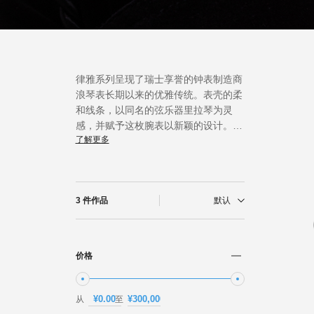
新闻
最新消息
律雅系列呈现了瑞士享誉的钟表制造商
浪琴表长期以来的优雅传统。表壳的柔
和线条，以同名的弦乐器里拉琴为灵
感，并赋予这枚腕表以新颖的设计。它
了解更多
轻巧精美的特质，同时受到男士与女士
的喜爱。
3 件作品
默认
价格
从
至