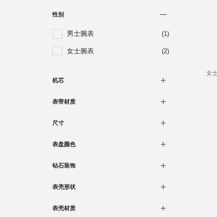
性别
男士腕表
(1)
女士腕表
(2)
女士
机芯
自动上链机械
(3)
表带材质
金属
(3)
尺寸
少于30毫米
(2)
表盘颜色
35毫米至40毫米
(1)
白色
(3)
钻石装饰
无
(3)
表壳形状
圆形
(3)
表壳材质