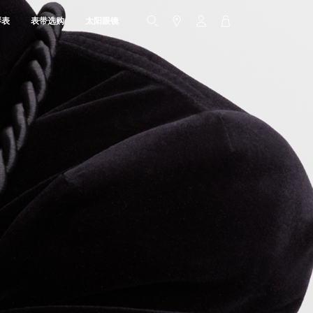
琴表
表带选购
太阳眼镜