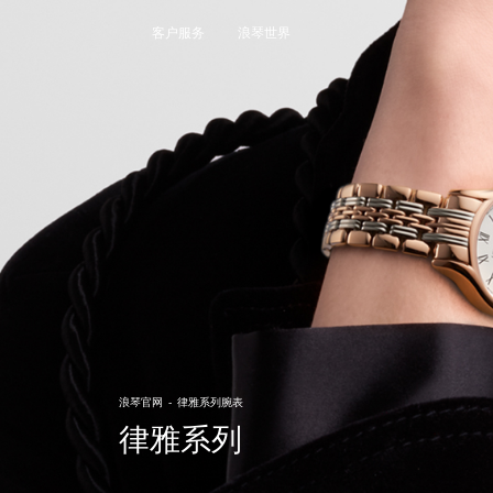
大使
客户服务
浪琴世界
赵丽颖
彭于晏
查看所有大使
运动与体育赛事
马术运动
高山滑雪
英联邦运动会
浪琴
浪琴官网
-
律雅系列腕表
人力资源
律雅系列
浪琴历史