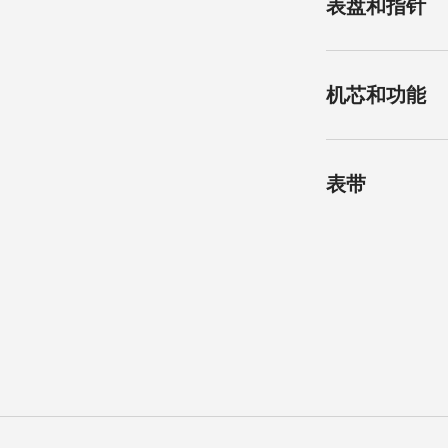
表盘和指针
圆形
表镜
抗磨损合成蓝宝石
颜色
机芯和功能
带多层防反光涂层
银色太阳饰纹
防水性能
指针
防水深度3巴
蓝钢指针
机芯类型
表带
石英机芯
表壳厚度
8.30 mm
机芯
L257
材质
精钢