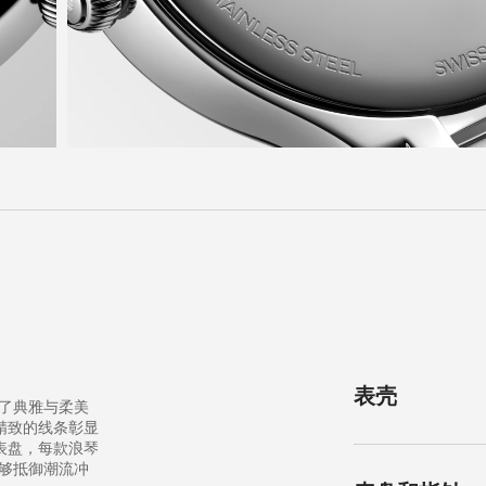
表壳
体现了典雅与柔美
精致的线条彰显
表盘，每款浪琴
出能够抵御潮流冲
形状