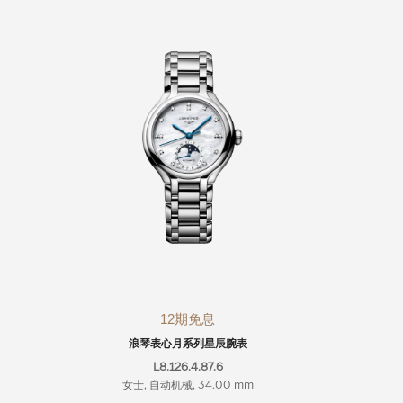
12期免息
浪琴表心月系列星辰腕表
浪
L8.126.4.87.6
女士, 自动机械, 34.00 mm
女士