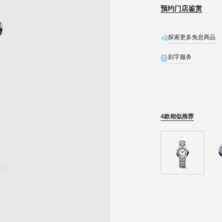
预约门店鉴赏
探索更多免息商品
刻字服务
全球联保
生日礼遇
精美礼盒
4款相似推荐
预约发货
石英表保内免费换电