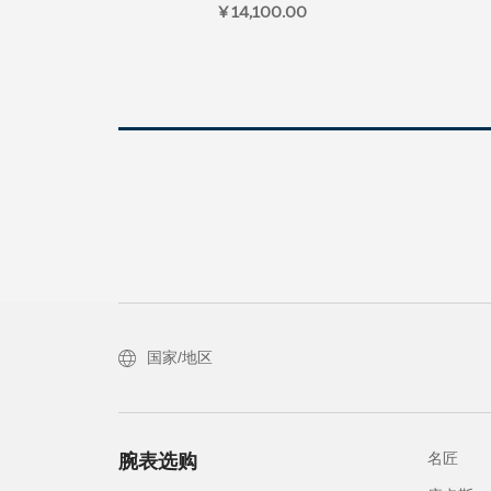
¥ 14,100.00
国家/地区
名匠
腕表选购