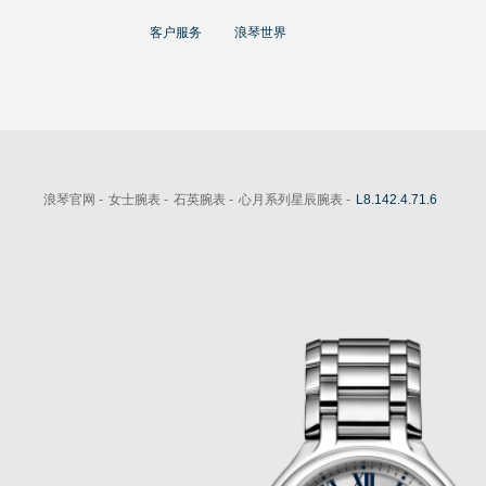
大使
客户服务
浪琴世界
赵丽颖
彭于晏
查看所有大使
运动与体育赛事
浪琴官网 -
女士腕表 -
石英腕表 -
心月系列星辰腕表 -
L8.142.4.71.6
马术运动
高山滑雪
英联邦运动会
浪琴
人力资源
浪琴历史