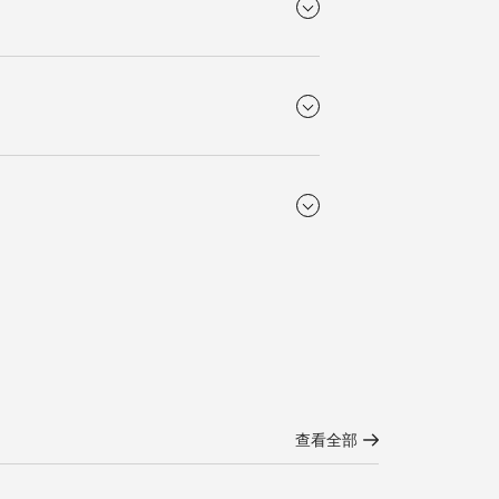
精钢
尺寸
镜面，两面
30.00 mm
运行时标
漆绘罗马数字
表耳阔度
7 mm
功能
时、分、秒和日期显示。
表扣
三折式安全表扣和按压式开启
装置。
查看全部