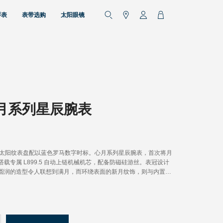
琴表
表带选购
太阳眼镜
月系列星辰腕表
色太阳纹表盘配以蓝色罗马数字时标。心月系列星辰腕表，首次将月
载专属 L899.5 自动上链机械机芯，配备防磁硅游丝。表冠设计
圆润的造型令人联想到满月，而环绕表面的新月纹饰，则与内置的
。搭配全新设计的精钢表链（半月短链节）。