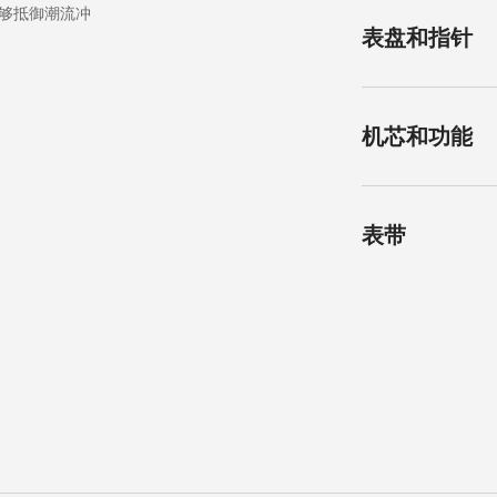
出能够抵御潮流冲
形状
表盘和指针
圆形
表镜
抗磨损合成蓝宝石
颜色
机芯和功能
带多层防反光涂层
银色
尺寸
指针
34.00 mm
蓝钢指针
机芯类型
表带
自动上链机械机芯
表耳阔度
8 mm
材质
功能
精钢
时、分、秒和日期
钟位置设月相显示