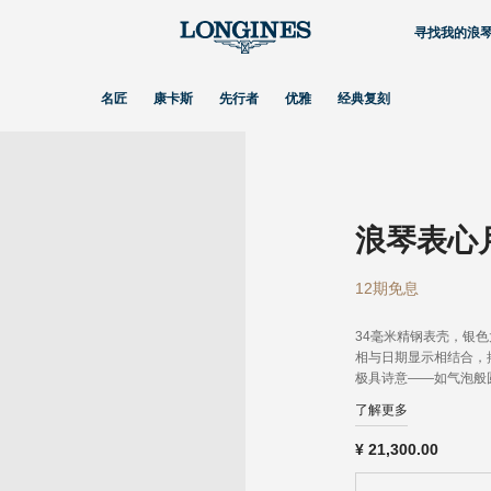
寻找我的浪
名匠
康卡斯
先行者
优雅
经典复刻
浪琴表心
12期免息
34毫米精钢表壳，银
相与日期显示相结合，搭
极具诗意——如气泡般
月相复杂功能遥相呼应
了解更多
¥
21,300.00