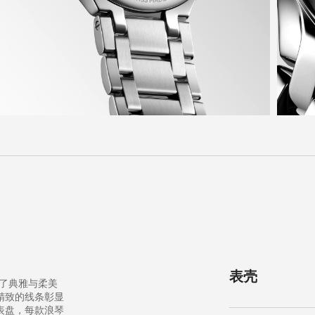
表壳
体现了典雅与柔美
精致的线条彰显
表盘，每款浪琴