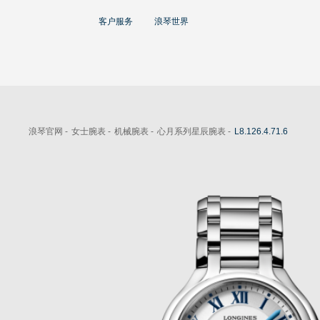
大使
客户服务
浪琴世界
赵丽颖
彭于晏
查看所有大使
运动与体育赛事
浪琴官网 -
女士腕表 -
机械腕表 -
心月系列星辰腕表 -
L8.126.4.71.6
马术运动
高山滑雪
英联邦运动会
浪琴
人力资源
浪琴历史