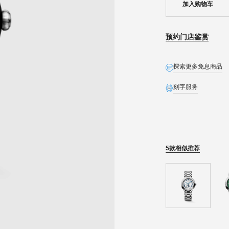
加入购物车
预约门店鉴赏
探索更多免息商品
刻字服务
全球联保
生日礼遇
精美礼盒
5款相似推荐
预约发货
石英表保内免费换电