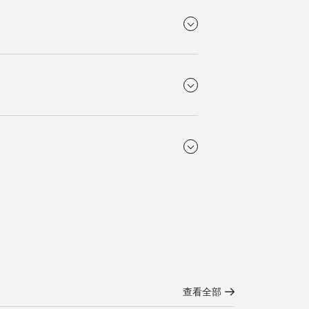
材质
精钢
表背
镜面，两面
透明合成蓝宝石表盖
运行时标
漆绘罗马数字
防水性能
防水深度3巴
机芯
自动上链机械机芯，每小时振
动25，200次，设有单晶硅摆
表壳厚度
轮游丝，提供约72小时储存
11.60 mm
表扣
机芯
三折式安全表扣和按压式开启
显示。6点
L899
装置。
查看全部