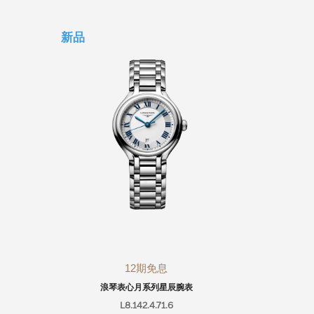
新品
12期免息
浪琴表心月系列星辰腕表
浪
L8.142.4.71.6