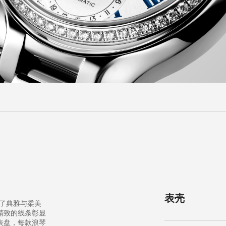
表壳
体现了典雅与柔美
精致的线条彰显
表盘，每款浪琴