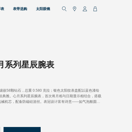
琴表
表带选购
太阳眼镜
月系列星辰腕表
镶嵌58颗钻石，总重 0.580 克拉；银色太阳纹表盘配以蓝色漆绘
恒典雅。心月系列星辰腕表，首次将月相与日期显示相结合，搭载
动上链机械机芯，配备防磁硅游丝。表冠设计富有诗意——如气泡般圆润
，而环绕表面的新月纹饰，则与内置的月相复杂功能遥相呼应。全
形拱形链节，提升佩戴舒适度的同时，与表壳浑然一体，保持统一