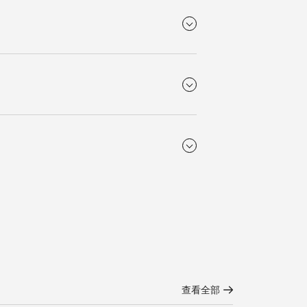
材质
精钢
表背
镜面，两面
透明合成蓝宝石表盖
运行时标
漆绘罗马数字
防水性能
防水深度3巴
机芯
自动上链机械机芯，每小时振
动25，200次，设有单晶硅摆
克拉
轮游丝，提供约72小时储存
0.580
表扣
机芯
表壳厚度
三折式安全表扣和按压式开启
显示。6点
L899
装置。
11.60 mm
查看全部