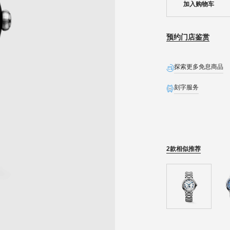
加入购物车
预约门店鉴赏
探索更多免息商品
刻字服务
全球联保
生日礼遇
精美礼盒
2款相似推荐
预约发货
石英表保内免费换电