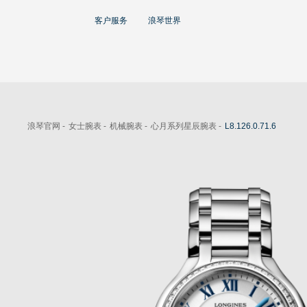
大使
客户服务
浪琴世界
赵丽颖
彭于晏
查看所有大使
运动与体育赛事
浪琴官网 -
女士腕表 -
机械腕表 -
心月系列星辰腕表 -
L8.126.0.71.6
马术运动
高山滑雪
英联邦运动会
浪琴
人力资源
浪琴历史