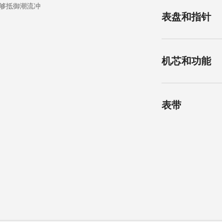
出能够抵御潮流冲
形状
表盘和指针
圆形
表镜
抗磨损合成蓝宝石
颜色
机芯和功能
带多层防反光涂层
银色
尺寸
指针
34.00 mm
蓝钢指针
机芯类型
表带
自动上链机械机芯
钻石
58
材质
功能
表耳阔度
精钢
时、分、秒和日期
8 mm
钟位置设月相显示