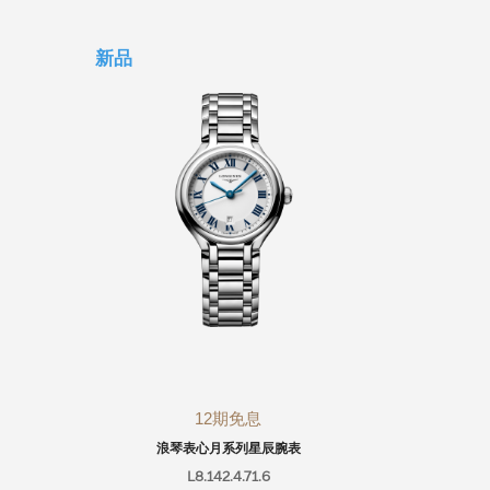
新品
12期免息
浪琴表心月系列星辰腕表
浪
L8.142.4.71.6