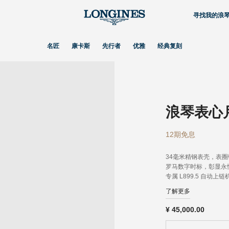
寻找我的浪
名匠
康卡斯
先行者
优雅
经典复刻
浪琴表心
12期免息
34毫米精钢表壳，表圈
罗马数字时标，彰显永
专属 L899.5 自
的造型令人联想到满月
了解更多
新表链采用更短的半月
流畅的轮廓。
¥
45,000.00