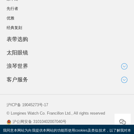
先行者
优雅
经典复刻
表带选购
太阳眼镜
浪琴世界
大使
客户服务
运动与体育赛事
技术知识
新闻
服务
沪ICP备 19045273号-17
全球保修
© Longines Watch Co. Francillon Ltd., All rights reserved
保养说明
沪公网安备 31010402007040号
寻找维修服务中心
查看营业执照
我同意本网站为向我提供本网站的功能而使用cookies及类似技术，以了解我对本