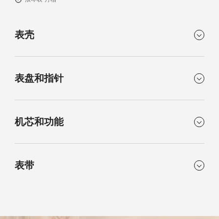
表壳
形状
材质
表盘和指针
圆形
精钢
表镜
尺寸
颜色
运行时标
抗磨损合成蓝宝石镜面，
30.00 mm
机芯和功能
白色哑光
漆绘罗马数字
两面带多层防反光涂层
指针
防水性能
表耳阔度
机芯类型
功能
镀银抛光指针
防水深度3巴
14 mm
表带
石英机芯
时、分、秒和日期显示。6
点钟位置设月相显示
表壳厚度
8.50 mm
材质
表扣
机芯
精钢
三折式安全表扣和按压式
L296