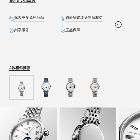
探索更多免息商品
购表解锁终身售后权益
刻字服务
正品保障
全球联保
免费配送
生日礼遇
定制贺卡
精美礼盒
免费截取表链
4款相似推荐
预约发货
退货无忧
石英表保内免费换电池