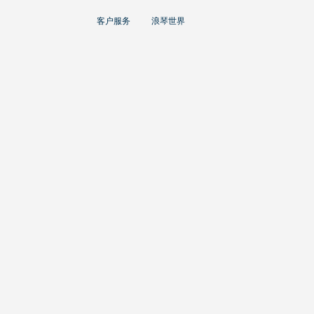
大使
客户服务
浪琴世界
赵丽颖
彭于晏
查看所有大使
运动与体育赛事
马术运动
高山滑雪
英联邦运动会
浪琴
人力资源
浪琴历史