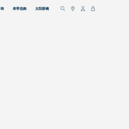
琴表
表带选购
太阳眼镜