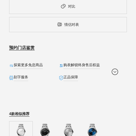
对比
情侣对表
预约门店鉴赏
探索更多免息商品
购表解锁终身售后权益
刻字服务
正品保障
全球联保
免费配送
生日礼遇
定制贺卡
精美礼盒
免费截取表链
4款相似推荐
预约发货
退货无忧