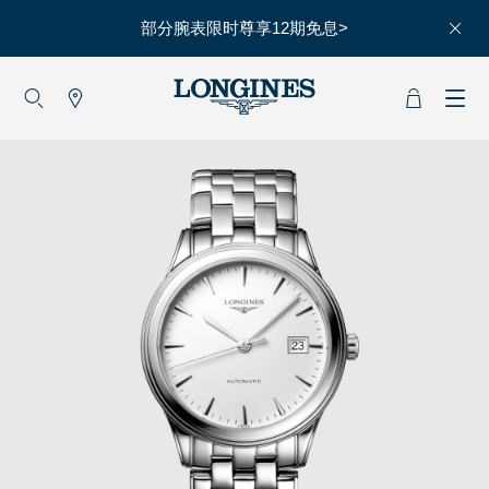
部分腕表限时尊享12期免息>
大使
赵丽颖
彭于晏
查看所有大使
运动与体育
赛事
马术运动
高山滑雪
英联邦运动会
浪琴
人力资源