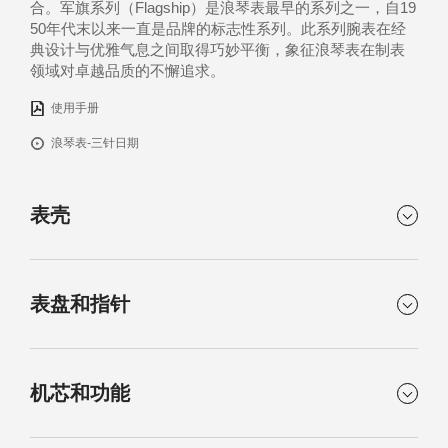
合。军旗系列（Flagship）是浪琴表最早的系列之一，自19
50年代末以来一直是品牌的标志性系列。此系列腕表在经
典设计与优雅气息之间取得巧妙平衡，象征浪琴表在制表
领域对卓越品质的不懈追求。
使用手册
浪琴表-三针日期
表壳
形状
材质
表盘和指针
圆形
精钢
表镜
表背
颜色
运行时标
抗磨损合成蓝宝石，内侧
透明合成蓝宝石表盖
机芯和功能
白色哑光
镶嵌时标
带多层防反光涂层
指针