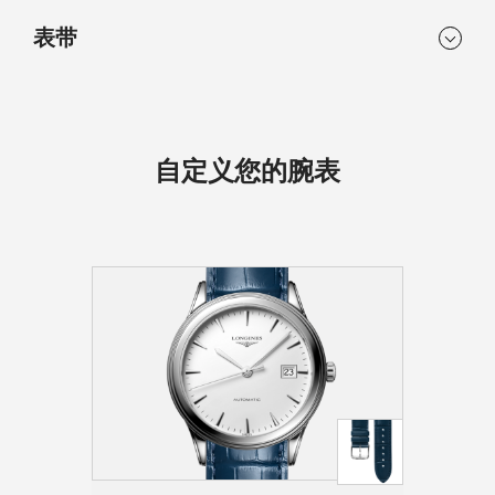
尺寸
防水性能
机芯类型
机芯
镀银抛光指针
38.50 mm
防水深度3巴
表带
自动上链机械机芯
自动上链机械机芯，每小
时振动25,200次，设有单
表耳阔度
表壳厚度
晶硅摆轮游丝，提供约72
20 mm
8.20 mm
小时储存
材质
表扣
精钢
三折式安全表扣和按压式
自定义您的腕表
功能
机芯
开启装置。
时、分、秒和日期显示。
L888