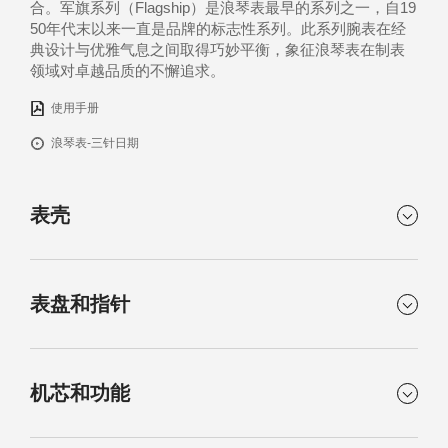
合。军旗系列（Flagship）是浪琴表最早的系列之一，自19
50年代末以来一直是品牌的标志性系列。此系列腕表在经
典设计与优雅气息之间取得巧妙平衡，象征浪琴表在制表
领域对卓越品质的不懈追求。
使用手册
浪琴表-三针日期
表壳
形状
材质
表盘和指针
圆形
精钢
表镜
表背
颜色
运行时标
抗磨损合成蓝宝石，内侧
透明合成蓝宝石表盖
机芯和功能
蓝色太阳饰纹
镶嵌时标
带多层防反光涂层
指针