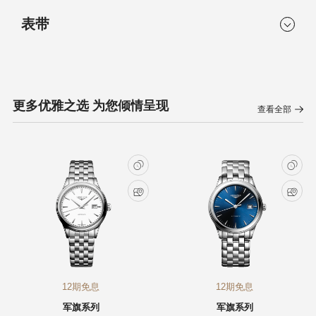
尺寸
防水性能
机芯类型
机芯
镀银抛光指针
26.00 mm
防水深度3巴
表带
自动上链机械机芯
自动上链机械机芯，每小
时振动28,800次，可达约4
表耳阔度
表壳厚度
5小时动力储存
12 mm
7.90 mm
材质
表扣
功能
机芯
精钢
三折式安全表扣和按压式
更多优雅之选 为您倾情呈现
开启装置。
时、分、秒和日期显示。
L592
查看全部
12期免息
12期免息
军旗系列
军旗系列