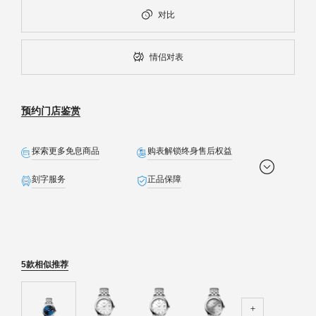
对比
情侣对表
预约门店鉴赏
探索更多免息商品
购表解锁终身售后权益
刻字服务
正品保障
全球联保
免费配送
生日礼遇
定制贺卡
精美礼盒
免费截取表链
5款相似推荐
预约发货
退货无忧