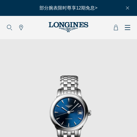
部分腕表限时尊享12期免息>
大使
赵丽颖
彭于晏
查看所有大使
运动与体育
赛事
马术运动
高山滑雪
英联邦运动会
浪琴
人力资源