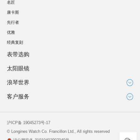
名匠
康卡斯
先行者
优雅
经典复刻
表带选购
太阳眼镜
浪琴世界
大使
客户服务
运动与体育赛事
技术知识
新闻
服务
沪ICP备 19045273号-17
全球保修
© Longines Watch Co. Francillon Ltd., All rights reserved
保养说明