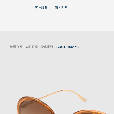
大使
客户服务
浪琴世界
赵丽颖
彭于晏
查看所有大使
运动与体育赛事
浪琴官网 -
太阳眼镜 -
经典系列 -
LG0011H5645G
马术运动
高山滑雪
英联邦运动会
浪琴
人力资源
浪琴历史