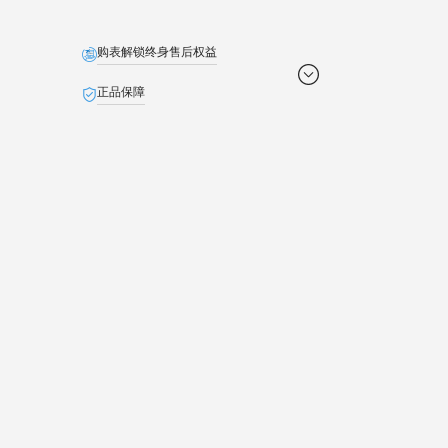
购表解锁终身售后权益
正品保障
免费配送
定制贺卡
免费截取表链
退货无忧
池