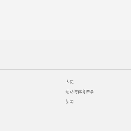
鼻梁尺寸
性别
23 mm
说明
女士
Zeiss渐变棕色Flash
青铜镜片
100% UV抗反射
是
大使
运动与体育赛事
新闻