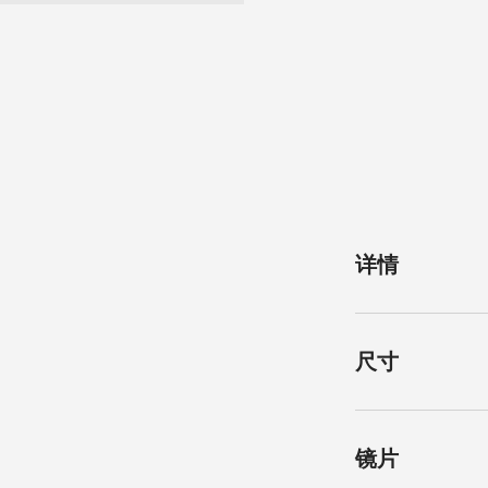
详情
类别
尺寸
经典
镜框和镜脚
亮面endura gol
镜片尺寸
镜片
钯金镜框，亮面endur
56 mm
金色和亮面钯金镜