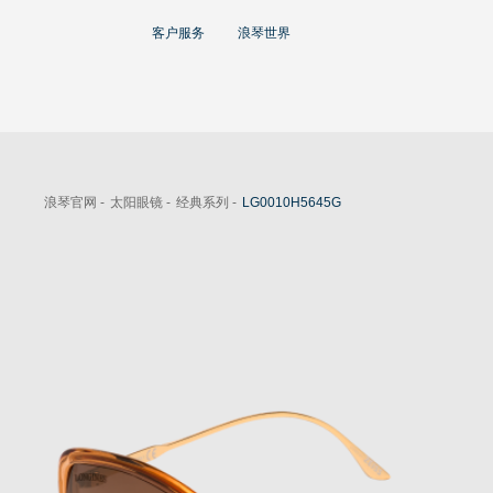
大使
客户服务
浪琴世界
赵丽颖
彭于晏
查看所有大使
运动与体育赛事
浪琴官网 -
太阳眼镜 -
经典系列 -
LG0010H5645G
马术运动
高山滑雪
英联邦运动会
浪琴
人力资源
浪琴历史