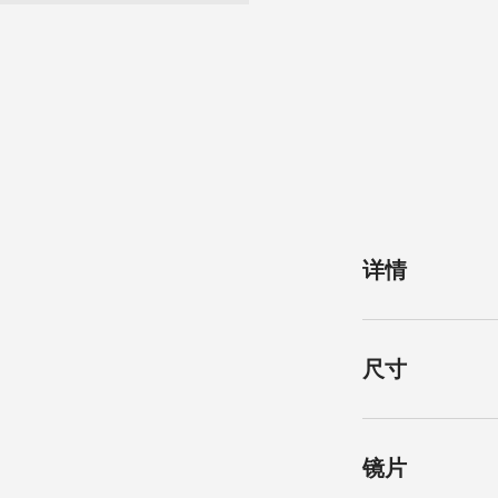
详情
类别
尺寸
经典
镜框和镜脚
亮面endura gol
镜片尺寸
镜片
钯金镜框，亮面endur
56 mm
金色和亮面钯金镜