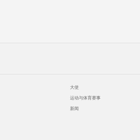
鼻梁尺寸
性别
21 mm
说明
女士
Zeiss渐变棕色Flash
青铜镜片
100% UV抗反射
是
大使
运动与体育赛事
新闻