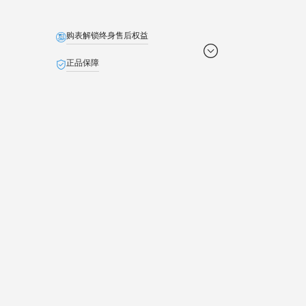
购表解锁终身售后权益
正品保障
免费配送
定制贺卡
免费截取表链
退货无忧
池