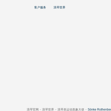
大使
客户服务
浪琴世界
赵丽颖
彭于晏
查看所有大使
运动与体育赛事
马术运动
高山滑雪
英联邦运动会
浪琴
人力资源
浪琴历史
浪琴官网
-
浪琴世界
-
浪琴表运动形象大使
-
Sönke Rothenbe