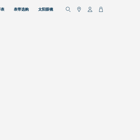
琴表
表带选购
太阳眼镜